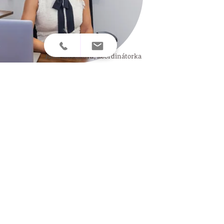
Jitka Moučková
,
koordinátorka
info@prenataladvance.cz
+420 702 151 848
Kontaktní formulář
Vyplňte následující formulář a my
vás budeme kontaktovat.
Jméno