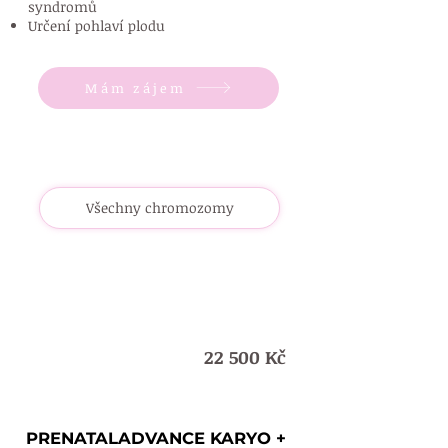
syndromů
Určení pohlaví plodu
Mám zájem
Všechny chromozomy
22 500 Kč
K +
PRENATALADVANCE KARYO +
PRENATALADVANCE KARYO +