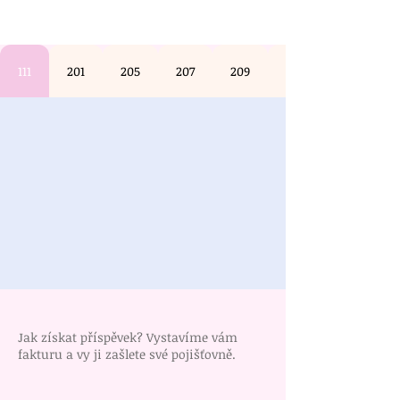
111
201
205
207
209
Jak získat příspě
vek? V
ystavíme vám
fakturu
a
vy ji zašlete své pojišťovně.