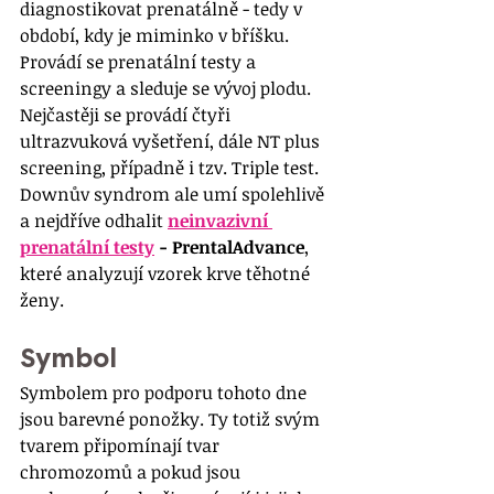
diagnostikovat prenatálně - tedy v 
období, kdy je miminko v bříšku. 
Provádí se prenatální testy a 
screeningy a sleduje se vývoj plodu. 
Nejčastěji se provádí čtyři 
ultrazvuková vyšetření, dále NT plus 
screening, případně i tzv. Triple test. 
Downův syndrom ale umí spolehlivě 
a nejdříve odhalit 
neinvazivní 
prenatální testy
 - PrentalAdvance
, 
které analyzují vzorek krve těhotné 
ženy.
Symbol
Symbolem pro podporu tohoto dne 
jsou barevné ponožky. Ty totiž svým 
tvarem připomínají tvar 
chromozomů a pokud jsou 