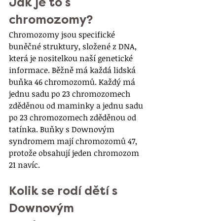
Jak je to s 
chromozomy?
Chromozomy jsou specifické 
buněčné struktury, složené z DNA, 
která je nositelkou naší genetické 
informace. Běžně má každá lidská 
buňka 46 chromozomů. Každý má 
jednu sadu po 23 chromozomech 
zděděnou od maminky a jednu sadu 
po 23 chromozomech zděděnou od 
tatínka. Buňky s Downovým 
syndromem mají chromozomů 47, 
protože obsahují jeden chromozom 
21 navíc.
Kolik se rodí dětí s 
Downovým 